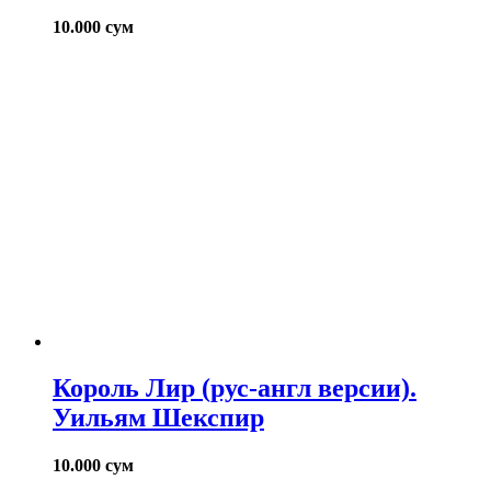
10.000
сум
Король Лир (рус-англ версии).
Уильям Шекспир
10.000
сум