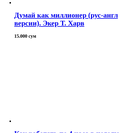
Думай как миллионер (рус-англ
версии). Экер Т. Харв
15.000
сум