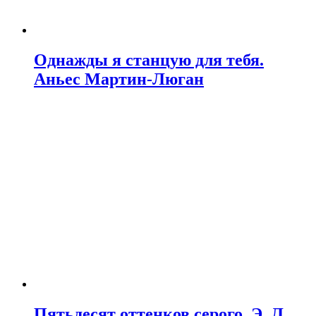
Однажды я станцую для тебя.
Аньес Мартин-Люган
Пятьдесят оттенков серого. Э. Л.